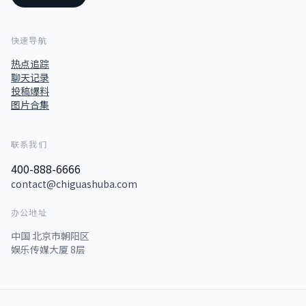
快速导航
热点追踪
聊天记录
投稿爆料
图片合集
联系我们
400-888-6666
contact@chiguashuba.com
办公地址
中国 北京市朝阳区
娱乐传媒大厦 8层