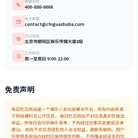
客服热线
400-888-6666
电子邮箱
contact@chiguashuba.com
办公地址
北京市朝阳区娱乐传媒大厦8层
工作时间
周一至周日 9:00-22:00
免责声明
每日吃瓜网站是一个娱乐八卦内容聚合平台，所有内容来源
于网络爆料及公开信息， 每日吃瓜网站不对信息真实性做出
保证。所有内容仅供娱乐参考，不构成任何事实依据或法律
建议。 如有不实信息侵犯他人合法权益，请联系删除。用户
在使用本网站内容时应保持理性判断， 不传播未经证实的信