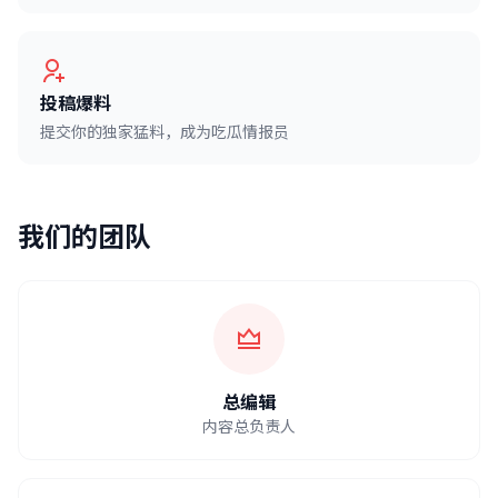
投稿爆料
提交你的独家猛料，成为吃瓜情报员
我们的团队
总编辑
内容总负责人