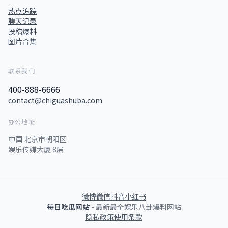
热点追踪
聊天记录
投稿爆料
图片合集
联系我们
400-888-6666
contact@chiguashuba.com
办公地址
中国 北京市朝阳区
娱乐传媒大厦 8层
微博
微信
抖音
小红书
每日吃瓜网站
- 最新最全娱乐八卦爆料网站
隐私政策
使用条款