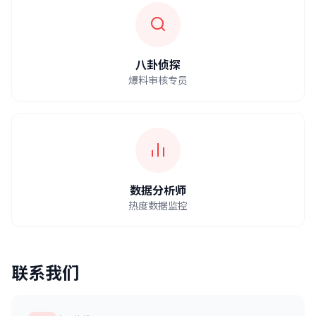
八卦侦探
爆料审核专员
数据分析师
热度数据监控
联系我们